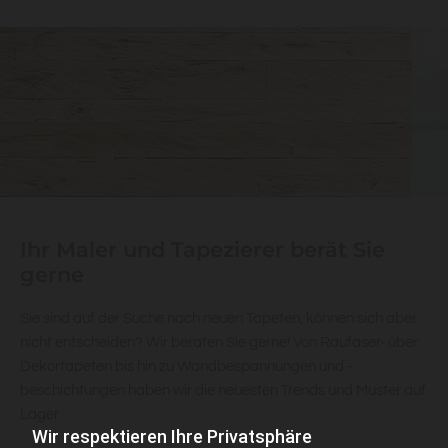
Ihr Maler und Tapezierer berät Sie
gerne
Sie sind auf der Suche nach neuen Tapeten, können sich aber
nicht entscheiden? Wir beraten Sie gerne! Von Raufaser- über
Dekortapeten bis hin zu Wandbespannungen und -
beschichtungen haben wir die neuesten Trends und Muster auf
Lager.
Wir respektieren Ihre Privatsphäre