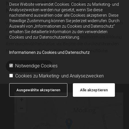
Mayer – Ihr Maler und Tapezierer in
Diese Website verwendet Cookies. Cookies zu Marketing- und
Mödling
Analysezwecken werden nur gesetzt, wenn Sie diese
nachstehend auswählen oder alle Cookies akzeptieren. Diese
freiwillige Zustimmung können Sie jederzeit widerrufen. Durch
Wir unterstützen Sie durch fachgerechte Farbberatung mittels
Auswahl von „Informationen zu Cookies und Datenschutz“
Farbfächern, fertigen gerne
erhalten Sie detaillierte Information zu den verwendeten
Cookies und zur Datenschutzerklärung.
größere Farbmuster für Sie an und demonstrieren die Wirkung
Ihrer ausgewählten Farbe, vor Beginn der durchzuführenden
Malerarbeiten, auf einem Teilbereich Ihrer Wandfläche.
Informationen zu Cookies und Datenschutz
Notwendige Cookies
ZUM KONTAKT
Cookies zu Marketing- und Analysezwecken
Ausgewählte akzeptieren
Alle akzeptieren