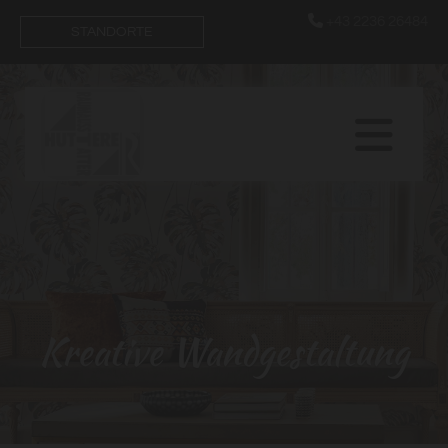

+43 2236 26484
STANDORTE
Kreative Wandgestaltung